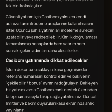
takibini kolaylaştırır.
Güvenli yatırım için Casibom yalnızca kendi
adınıza tanımlı ödeme araçlarının kullanılmasını
ister. Üçüncü şahıs yatırımları inceleme sürecini
uzatabilir veya reddedilebilir. Kimlik doğrulaması
tamamlanmış hesaplarda hem yatırım hem
sonraki çekim adımları daha akıcı ilerler.
Casibom yatırımında dikkat edilecekler
İşlem dekontunu saklayın, kasa geçmişinden
referans numarasını kontrol edin ve bakiyenin
“çekilebilir / bonus” ayrımını doğrulayın. Bekleyen
bir yatırım varsa Casibom canlı destek üzerinden
talep numarasıyla takip sağlayabilirsiniz. Güncel
limitler ve bakım duyuruları kasa ekranında anlık
yayınlanır.