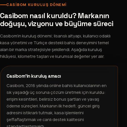
CASIBOM KURULUŞ DÖNEMI
Casibom nasıl kuruldu? Markanın
doğuşu, vizyonu ve büyüme süreci
Casibom’in kuruluş dönemi; lisanslı altyapı, kullanıcı odaklı
kasa yönetimi ve Türkçe destekli bahis deneyimini temel
alan bir marka stratejisiyle şekillendi. Aşağıda kuruluş
hikâyesi, kilometre taşları ve kurumsal değerler yer alır.
Casibom’in kuruluş amacı
Casibom, 2016 yılında online bahis kullanıcılarının en
sık yaşadığı üç soruna çözüm üretmek için kuruldu:
erişim kesintileri, belirsiz bonus şartları ve yavaş
ödeme süreçleri. Markanın ilk hedefi; güncel giriş
adresini istikrarlı tutmak, kasa işlemlerini
şeffaflaştırmak ve canlı destek kalitesini
standartlaştırmaktı.