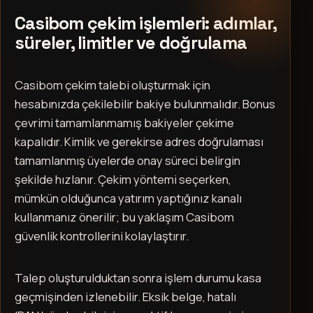
Casibom çekim işlemleri: adımlar,
süreler, limitler ve doğrulama
Casibom çekim talebi oluşturmak için
hesabınızda çekilebilir bakiye bulunmalıdır. Bonus
çevrimi tamamlanmamış bakiyeler çekime
kapalıdır. Kimlik ve gerekirse adres doğrulaması
tamamlanmış üyelerde onay süreci belirgin
şekilde hızlanır. Çekim yöntemi seçerken,
mümkün olduğunca yatırım yaptığınız kanalı
kullanmanız önerilir; bu yaklaşım Casibom
güvenlik kontrollerini kolaylaştırır.
Talep oluşturulduktan sonra işlem durumu kasa
geçmişinden izlenebilir. Eksik belge, hatalı