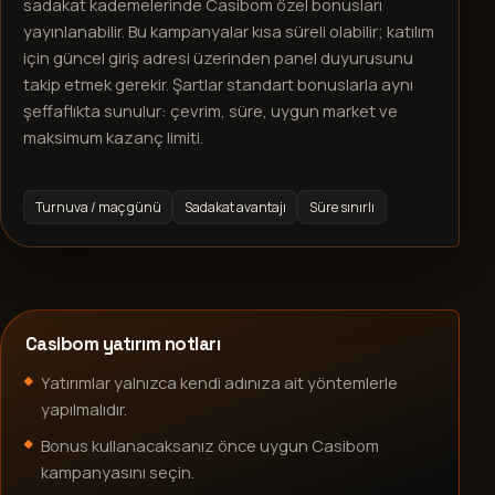
sadakat kademelerinde Casibom özel bonusları
yayınlanabilir. Bu kampanyalar kısa süreli olabilir; katılım
için güncel giriş adresi üzerinden panel duyurusunu
takip etmek gerekir. Şartlar standart bonuslarla aynı
şeffaflıkta sunulur: çevrim, süre, uygun market ve
maksimum kazanç limiti.
Turnuva / maç günü
Sadakat avantajı
Süre sınırlı
Casibom yatırım notları
Yatırımlar yalnızca kendi adınıza ait yöntemlerle
yapılmalıdır.
Bonus kullanacaksanız önce uygun Casibom
kampanyasını seçin.