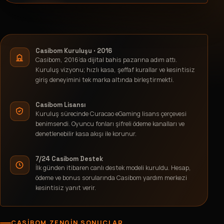
Casibom Kuruluşu · 2016
Casibom, 2016’da dijital bahis pazarına adım attı.
Kuruluş vizyonu; hızlı kasa, şeffaf kurallar ve kesintisiz
giriş deneyimini tek marka altında birleştirmekti.
Casibom Lisansı
Kuruluş sürecinde Curacao eGaming lisans çerçevesi
benimsendi. Oyuncu fonları şifreli ödeme kanalları ve
denetlenebilir kasa akışı ile korunur.
7/24 Casibom Destek
İlk günden itibaren canlı destek modeli kuruldu. Hesap,
ödeme ve bonus sorularında Casibom yardım merkezi
kesintisiz yanıt verir.
CASIBOM ZENGIN SONUÇLAR