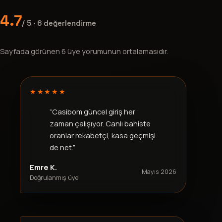
4.7
/ 5 · 6 değerlendirme
Sayfada görünen 6 üye yorumunun ortalamasıdır.
★★★★★
“Casibom güncel giriş her
zaman çalışıyor. Canlı bahiste
oranlar rekabetçi, kasa geçmişi
de net.”
Emre K.
Mayıs 2026
Doğrulanmış üye