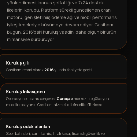
yönlendirmesi, bonus şeffaflığı ve 7/24 destek
ilkelerini korudu. Platform sürekli güncellenen oran
motoru, genişletilmiş ödeme ağı ve mobil performans
iyileştirmeleriyle büyümeye devam ediyor. Casibom
bugün, 2016’daki kuruluş vaadini daha olgun bir ürün
mimarisiyle sürdürüyor.
Kuruluş yılı
Casibom resmi olarak
2016
yılında faaliyete geçti.
Kuruluş lokasyonu
Operasyonel lisans çerçevesi
Curaçao
merkezli regülasyon
modeline dayanır. Casibom hizmet dili öncelikle Türkçe’dir.
Kuruluş odak alanları
Spor bahisleri, canlı bahis, hızlı kasa, lisanslı güvenlik ve