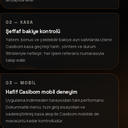
02 — KASA
Şeffaf bakiye kontrolü
Yatırım, bonus ve çekilebilir bakiye ayrı satırlarda izlenir.
Casibom kasa geçmişi tarih, yöntem ve durum
filtreleriyle netleşir; her işlem referans numarasıyla
takip edilir.
03 — MOBİL
Hafif Casibom mobil deneyim
Uygulama indirmeden tarayıcıdan tam performans.
Dokunmatik menü, hızlı giriş kısayolları ve
sadeleştirilmiş kasa akışı ile Casibom mobilde de
masaüstü kadar kontrollüdür.