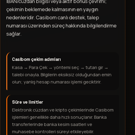
IBAN/cüzdan bilgisi veya aktif bonus çevrimi;
çekimin beklemede kalmasının en yaygın
nedenleridir. Casibom canlı destek, talep
numarası üzerinden süreç hakkında bilgilendirme
sağlar.
Casibom çekim adımları
Kasa → Para Çek → yöntemi seç → tutarı gir →
talebi onayla. Bilgilerin eksiksiz olduğundan emin
olun; yanlış hesap numarası işlemi geciktirir.
Süre ve limitler
Elektronik cüzdan ve kripto çekimlerinde Casibom
işlemleri genellikle daha hızlı sonuçlanır. Banka
transferlerinde banka kesim saatleri ve
muhasebe kontrolleri süreyi etkileyebilir.