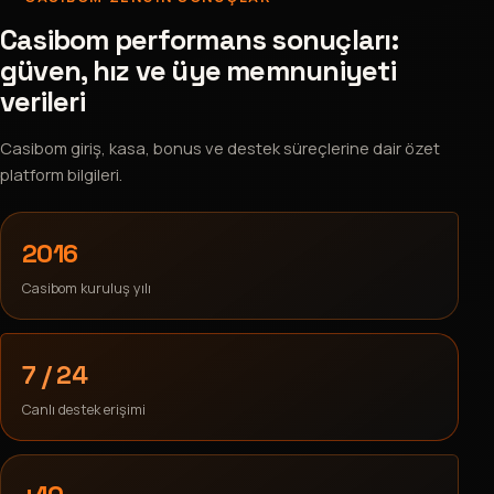
Casibom performans sonuçları:
güven, hız ve üye memnuniyeti
verileri
Casibom giriş, kasa, bonus ve destek süreçlerine dair özet
platform bilgileri.
2016
Casibom kuruluş yılı
7 / 24
Canlı destek erişimi