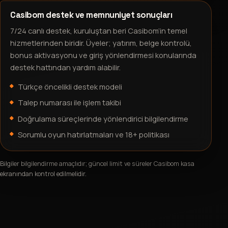
Casibom destek ve memnuniyet sonuçları
7/24 canlı destek, kuruluştan beri Casibom’in temel
hizmetlerinden biridir. Üyeler; yatırım, belge kontrolü,
bonus aktivasyonu ve giriş yönlendirmesi konularında
destek hattından yardım alabilir.
Türkçe öncelikli destek modeli
Talep numarası ile işlem takibi
Doğrulama süreçlerinde yönlendirici bilgilendirme
Sorumlu oyun hatırlatmaları ve 18+ politikası
Bilgiler bilgilendirme amaçlıdır; güncel limit ve süreler Casibom kasa
ekranından kontrol edilmelidir.