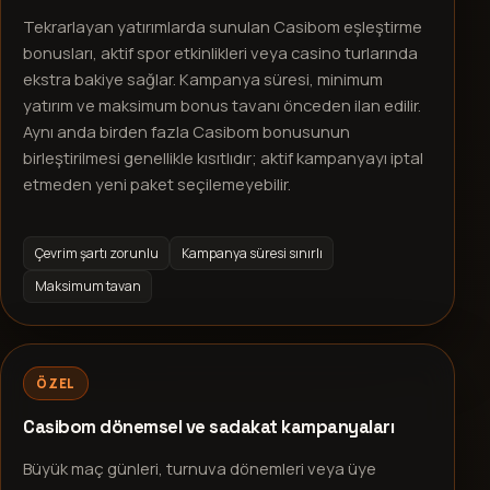
Tekrarlayan yatırımlarda sunulan Casibom eşleştirme
bonusları, aktif spor etkinlikleri veya casino turlarında
ekstra bakiye sağlar. Kampanya süresi, minimum
yatırım ve maksimum bonus tavanı önceden ilan edilir.
Aynı anda birden fazla Casibom bonusunun
birleştirilmesi genellikle kısıtlıdır; aktif kampanyayı iptal
etmeden yeni paket seçilemeyebilir.
Çevrim şartı zorunlu
Kampanya süresi sınırlı
Maksimum tavan
ÖZEL
Casibom dönemsel ve sadakat kampanyaları
Büyük maç günleri, turnuva dönemleri veya üye